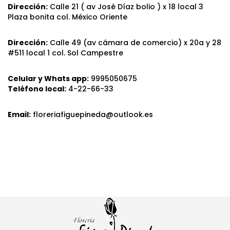
Dirección:
Calle 21 ( av José Díaz bolio ) x 18 local 3
Plaza bonita col. México Oriente
Dirección:
Calle 49 (av cámara de comercio) x 20a y 28
#511 local 1 col. Sol Campestre
Celular y Whats app:
9995050675
Teléfono local:
4-22-66-33
Email:
floreriafiguepineda@outlook.es