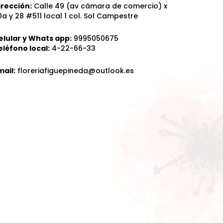
irección:
Calle 49 (av cámara de comercio) x
0a y 28 #511 local 1 col. Sol Campestre
elular y Whats app:
9995050675
eléfono local:
4-22-66-33
mail:
floreriafiguepineda@outlook.es