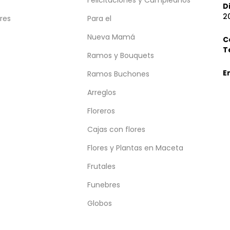
D
2
ores
Para el
Nueva Mamá
C
T
Ramos y Bouquets
E
Ramos Buchones
Arreglos
Floreros
Cajas con flores
Flores y Plantas en Maceta
Frutales
Funebres
Globos