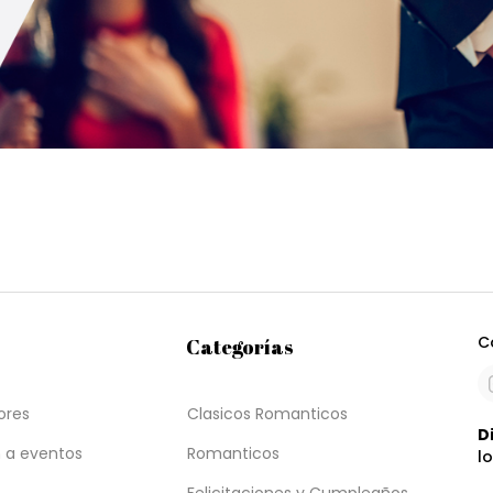
C
Categorías
ores
Clasicos Romanticos
D
 a eventos
Romanticos
l
Felicitaciones y Cumpleaños